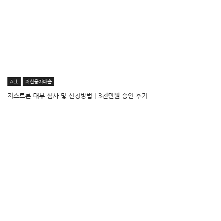
ALL
저신용자대출
저스트론 대부 심사 및 신청방법│3천만원 승인 후기