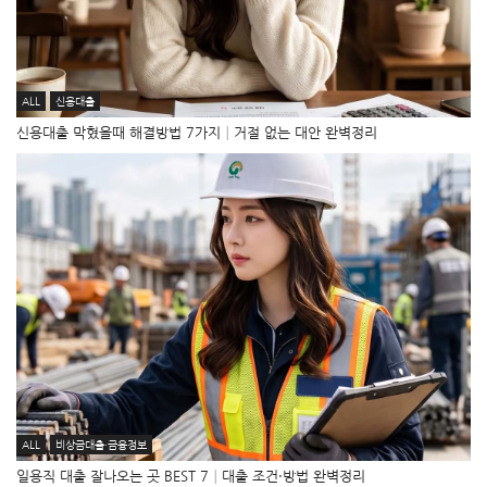
ALL
신용대출
신용대출 막혔을때 해결방법 7가지│거절 없는 대안 완벽정리
ALL
비상금대출·금융정보
일용직 대출 잘나오는 곳 BEST 7│대출 조건·방법 완벽정리