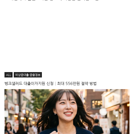
ALL
비상금대출·금융정보
뱅크샐러드 대출이자지원 신청│최대 556만원 절약 방법