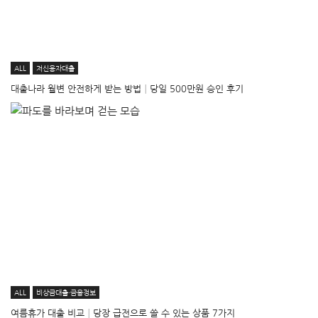
ALL
저신용자대출
대출나라 월변 안전하게 받는 방법│당일 500만원 승인 후기
ALL
비상금대출·금융정보
여름휴가 대출 비교│당장 급전으로 쓸 수 있는 상품 7가지