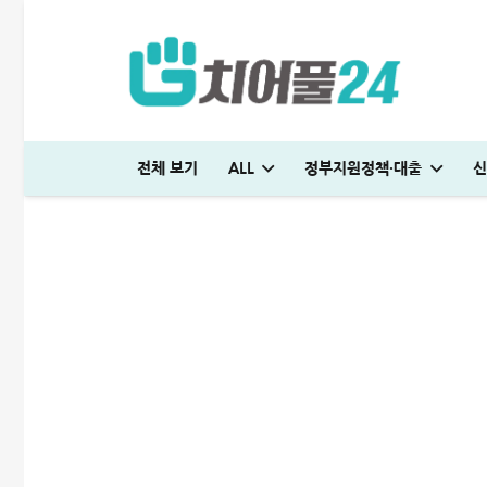
신용회복위원회 소액대출 부
2024-01-23
ALL
전체 보기
ALL
정부지원정책·대출
신
국민은행 비상금대출 방법│연장·해지 및 한도 늘리기 완벽정리
다자녀 통행료 할인 등록방법│2자녀·3자녀 고속도로 할인혜택 정리
하나은행 새희망홀씨2 신청방법│은행원이 추천하는 진짜 이유
대출나라 월변 안전하게 받는 방법│당일 500만원 승인 후기
SC제일은행 T보금자리론 한도 및 승인기간·DSR 완벽정리
국민은행 비상금대출 방법│연장·해지 및 한도 늘리기 완벽정리
해피포인트 적립 최대로 많이 받는 방법│5% 유지하는 
미소금융 청년대출 서류 및 신청방법│무직자 50
현역군인 햇살론 신청, 군 복무 중 2천만원 
빌리다대부중개 후기│당일 무직자 500만
청년 주거급여 신청 후기│분리지급 월세 지원
해피포인트 적립 최대로 많이 받는 방