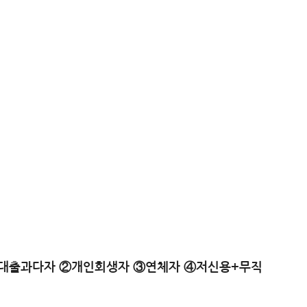
대출과다자 ②개인회생자 ③연체자 ④저신용+무직