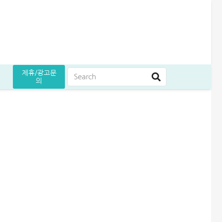
제휴/광고문
의
는 방법
원 승인 후기
5만원 받으세요
곳 조건 비교 정리
어드벤스대부 자동차담보대출 방법│당일 5천만원 받은 승인 후기
무설정아파트론 후기, 담보 설정 없이 6,500만원 받았습니다
급전 필요할때 즉시 쓸 수 있는 대출 7가지│조건·금리 비교
여름휴가 대출 비교│당장 급전으로 쓸 수 있는 상품 7가지
엄마 운동 지원금 신청│걷기만 해도 월 10만원 받는 방법
케이뱅크 사장님 보증서대출 보증료 및 승인 기간│최대 3억 신청방법