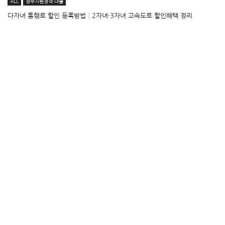
ALL
정부지원정책·대출
다자녀 통행료 할인 등록방법│2자녀·3자녀 고속도로 할인혜택 정리