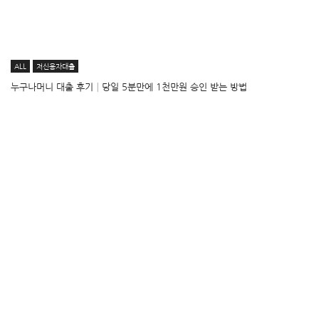
ALL
저신용자대출
누구나머니 대출 후기│당일 5분만에 1천만원 승인 받는 방법