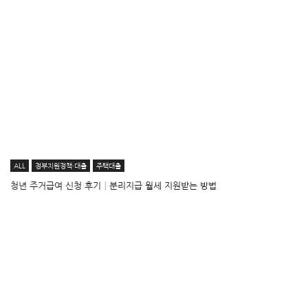
ALL
정부지원정책·대출
주택대출
청년 주거급여 신청 후기│분리지급 월세 지원받는 방법