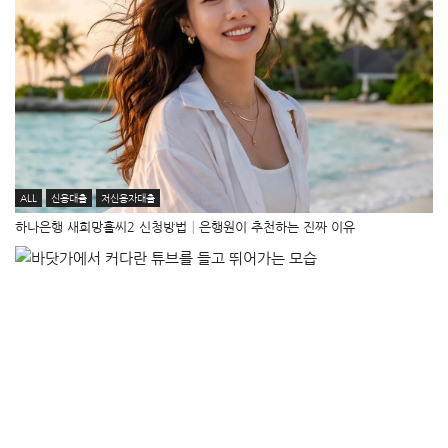
ALL
신용대출
저신용자대출
하나은행 새희망홀씨2 신청방법│은행원이 추천하는 진짜 이유