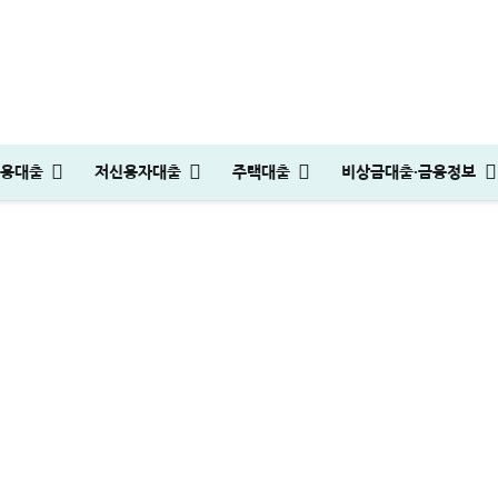
잘못하면 큰일납니다
용대출
저신용자대출
주택대출
비상금대출·금융정보