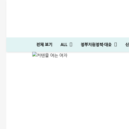
신용대출 통합하는 방법, 
전체 보기
ALL
정부지원정책·대출
신
ALL
비상금대출·금융정보
2026-05-27
국민은행 비상금대출 방법│연장·해지 및 한도 늘리기 완벽정리
다자녀 통행료 할인 등록방법│2자녀·3자녀 고속도로 할인혜택 정리
하나은행 새희망홀씨2 신청방법│은행원이 추천하는 진짜 이유
대출나라 월변 안전하게 받는 방법│당일 500만원 승인 후기
SC제일은행 T보금자리론 한도 및 승인기간·DSR 완벽정리
국민은행 비상금대출 방법│연장·해지 및 한도 늘리기 완벽정리