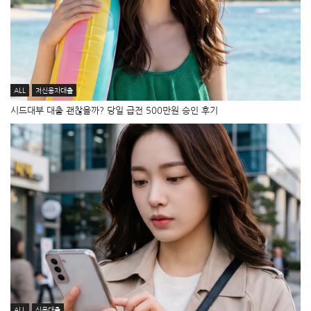
ALL
저신용자대출
시드대부 대출 괜찮을까? 당일 급전 500만원 승인 후기
ALL
신용대출