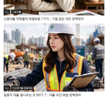
ALL
신용대출
신용대출 막혔을때 해결방법 7가지│거절 없는 대안 완벽정리
ALL
비상금대출·금융정보
일용직 대출 잘나오는 곳 BEST 7│대출 조건·방법 완벽정리