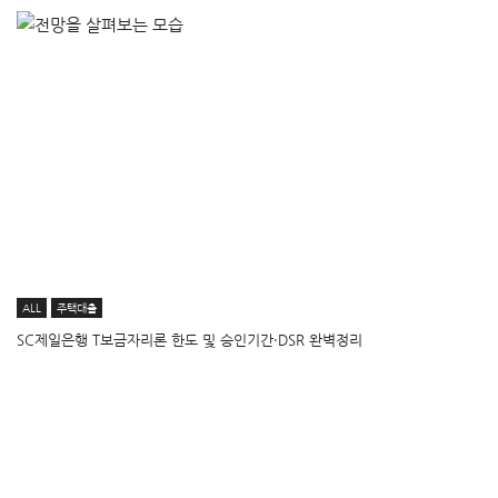
ALL
주택대출
SC제일은행 T보금자리론 한도 및 승인기간·DSR 완벽정리