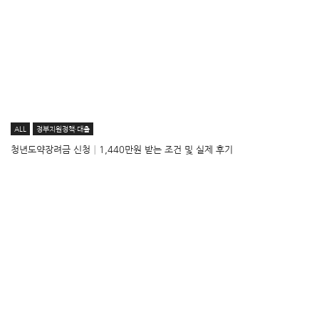
ALL
정부지원정책·대출
청년도약장려금 신청│1,440만원 받는 조건 및 실제 후기