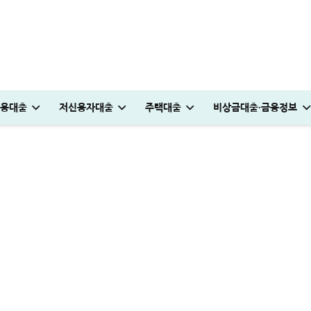
격조건, 빠르게 30만원 받는 비법
용대출
저신용자대출
주택대출
비상금대출·금융정보