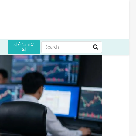
제휴/광고문
의
담
도 늘리기 완벽정리
인 받은 후기
5만원 받으세요
후기
대부대출 통합 방법, 이것만 알면 월 이자 50% 줄어듭니다
무설정아파트론 후기, 담보 설정 없이 6,500만원 받았습니다
해피포인트 적립 최대로 많이 받는 방법│5% 유지하는 꿀팁
생활비 절약 꿀팁│지금보다 50% 아끼는 파격적인 방법
엄마 운동 지원금 신청│걷기만 해도 월 10만원 받는 방법
프리랜서 대환대출 BEST 7│승인 잘나오는 곳 조건 비교 정리