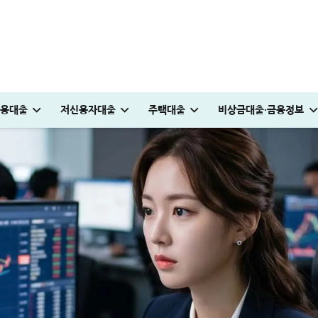
용대출
저신용자대출
주택대출
비상금대출·금융정보
안 완벽정리
0만원 승인 후기
추천하는 진짜 이유
0만원 승인 받은 후기
받는 방법
 파격적인 방법
일용직 대출 잘나오는 곳 BEST 7│대출 조건·방법 완벽정리
청년도약장려금 신청│1,440만원 받는 조건 및 실제 후기
현역군인 햇살론 신청, 군 복무 중 2천만원 승인 노하우(+후기)
대출나라 월변 안전하게 받는 방법│당일 500만원 승인 후기
부산 머물자리론 후기│연 1% 전세대출 받는 방법
전세 재계약 복비 누가 얼마나 부담해야 할까? 금액·요율 완벽정리
빌리다대부중개 후기│당일 무직자 500만원 승인 경험
보금자리론 소득 기준, 초과시 이렇게 하면 됩니다
국민은행 비상금대출 방법│연장·해지 및 한
머니톡대부 괜찮을까? 대출 부결없이 500만원 승
튼튼머니 사용처 및 적립방법│30분 운동하고 
KB국민 이지신용대출 무직 신청방법│1천만원 승인 