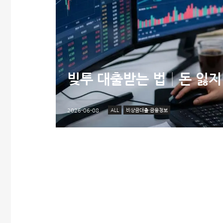
빚투 대출받는 법│돈 잃지
ALL
비상금대출·금융정보
2026-06-08