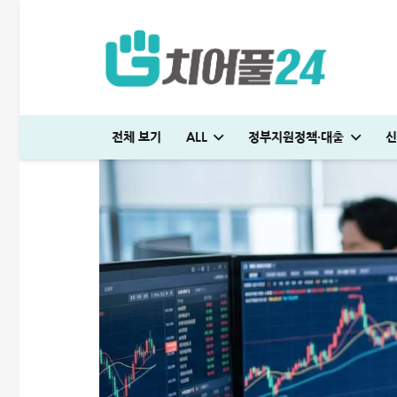
전체 보기
ALL
정부지원정책·대출
신
저스트론 대부 심사 및 신청방법│3천만원 승인 후기
다자녀 통행료 할인 등록방법│2자녀·3자녀 고속도로 할인혜택 정리
신용대출 막혔을때 해결방법 7가지│거절 없는 대안 완벽정리
저스트론 대부 심사 및 신청방법│3천만원 승인 후기
SC제일은행 T보금자리론 한도 및 승인기간·DSR 완벽정리
일용직 대출 잘나오는 곳 BEST 7│대출 조건·방법 완벽정리
신용대출 막혔을때 해결방법 7가지│거절 없는 대
미소금융 청년대출 서류 및 신청방법│무직자 50
하나은행 새희망홀씨2 신청방법│은행원이 
머니톡대부 괜찮을까? 대출 부결없이 50
청년 주거급여 신청 후기│분리지급 월세 지원
생활비 절약 꿀팁│지금보다 50% 아끼는