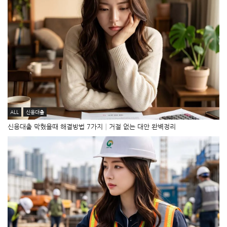
ALL
신용대출
신용대출 막혔을때 해결방법 7가지│거절 없는 대안 완벽정리