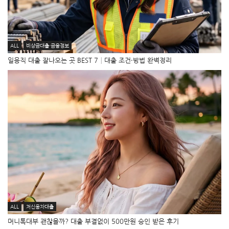
ALL
비상금대출·금융정보
일용직 대출 잘나오는 곳 BEST 7│대출 조건·방법 완벽정리
ALL
저신용자대출
머니톡대부 괜찮을까? 대출 부결없이 500만원 승인 받은 후기