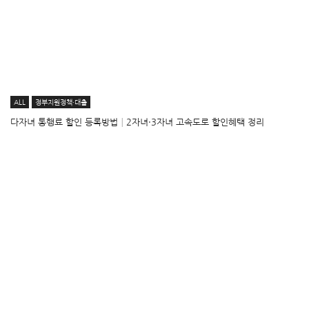
ALL
정부지원정책·대출
다자녀 통행료 할인 등록방법│2자녀·3자녀 고속도로 할인혜택 정리