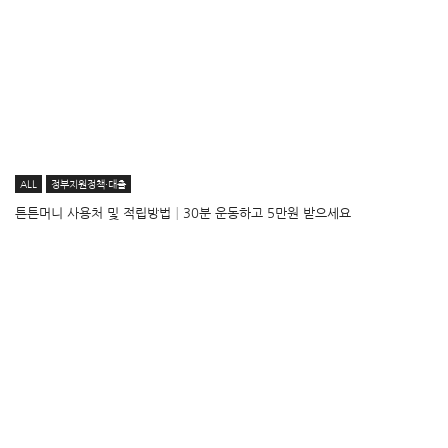
ALL
정부지원정책·대출
튼튼머니 사용처 및 적립방법│30분 운동하고 5만원 받으세요