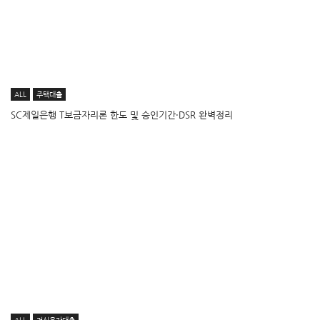
ALL
주택대출
SC제일은행 T보금자리론 한도 및 승인기간·DSR 완벽정리