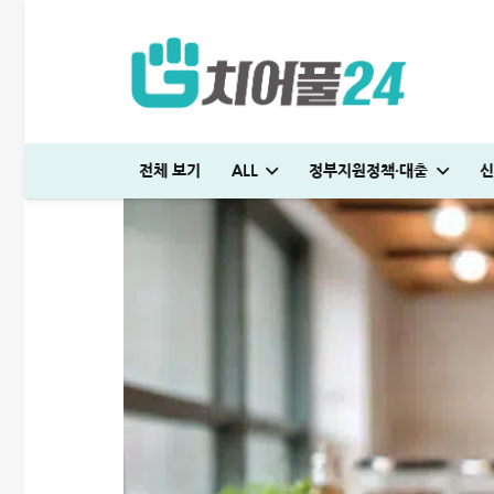
전체 보기
ALL
정부지원정책·대출
신
생활비 절약 꿀팁│지금보다 50% 아끼는 파격적인 방법
다자녀 통행료 할인 등록방법│2자녀·3자녀 고속도로 할인혜택 정리
하나은행 새희망홀씨2 신청방법│은행원이 추천하는 진짜 이유
대출나라 월변 안전하게 받는 방법│당일 500만원 승인 후기
SC제일은행 T보금자리론 한도 및 승인기간·DSR 완벽정리
생활비 절약 꿀팁│지금보다 50% 아끼는 파격적인 방법
전세 재계약 복비 누가 얼마나 부담해야 할까? 금액
미소금융 청년대출 서류 및 신청방법│무직자 50
현역군인 햇살론 신청, 군 복무 중 2천만원 
빌리다대부중개 후기│당일 무직자 500만
청년 주거급여 신청 후기│분리지급 월세 지원
전세 재계약 복비 누가 얼마나