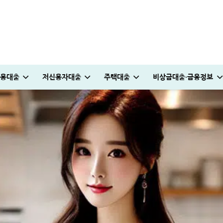
용대출
저신용자대출
주택대출
비상금대출·금융정보
·요율 완벽정리
0만원 승인 후기
승인 노하우(+후기)
원 승인 경험담
받는 방법
 부담해야 할까? 금액·요율 완벽정리
국민은행 비상금대출 방법│연장·해지 및 한도 늘리기 완벽정리
청년도약장려금 신청│1,440만원 받는 조건 및 실제 후기
KB국민 이지신용대출 무직 신청방법│1천만원 승인 후기
대부대출 통합 방법, 이것만 알면 월 이자 50% 줄어듭니다
부산 머물자리론 후기│연 1% 전세대출 받는 방법
국민은행 비상금대출 방법│연장·해지 및 한도 늘리기 완벽정리
누구나머니 대출 후기│당일 5분만에 1천만원 승인 받
보금자리론 소득 기준, 초과시 이렇게 하면 됩니다
해피포인트 적립 최대로 많이 받는 방법│5% 유
해피포인트 적립 최대로 많이 받는 방법│5% 유지하는
튼튼머니 사용처 및 적립방법│30분 운동하고 
프리랜서 대환대출 BEST 7│승인 잘나오는 