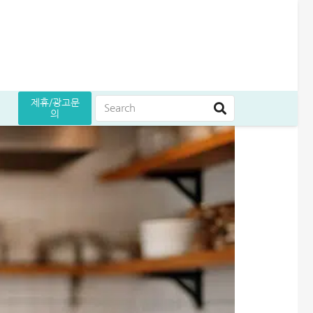
제휴/광고문
의
는 방법
지하는 꿀팁
 꿀팁
5만원 받으세요
곳 조건 비교 정리
어드벤스대부 자동차담보대출 방법│당일 5천만원 받은 승인 후기
무설정아파트론 후기, 담보 설정 없이 6,500만원 받았습니다
여름휴가 대출 비교│당장 급전으로 쓸 수 있는 상품 7가지
다자녀 통행료 할인 등록방법│2자녀·3자녀 고속도로 할인혜택 정리
엄마 운동 지원금 신청│걷기만 해도 월 10만원 받는 방법
케이뱅크 사장님 보증서대출 보증료 및 승인 기간│최대 3억 신청방법