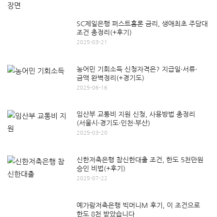
SC제일은행 퍼스트홈론 금리, 생애최초 주담대
조건 총정리(+후기)
2025-03-21
농어민 기회소득 신청자격은? 지급일·서류·
금액 완벽정리(+경기도)
2025-06-16
임산부 교통비 지원 신청, 사용방법 총정리
(서울시·경기도·인천·부산)
2025-03-20
신한저축은행 참신한대출 조건, 한도 5천만원
승인 비법(+후기)
2025-07-22
예가람저축은행 빅머니M 후기, 이 조건으로
한도 8천 받았습니다