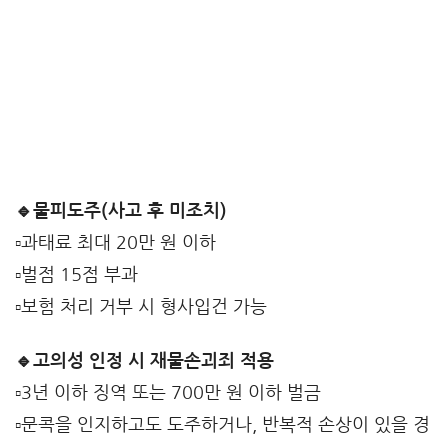
🔹물피도주(사고 후 미조치)
▫️과태료 최대 20만 원 이하
▫️벌점 15점 부과
▫️보험 처리 거부 시 형사입건 가능
🔹고의성 인정 시 재물손괴죄 적용
▫️3년 이하 징역 또는 700만 원 이하 벌금
▫️문콕을 인지하고도 도주하거나, 반복적 손상이 있을 경