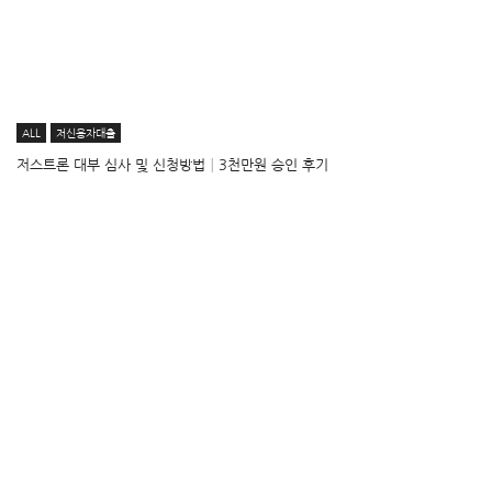
ALL
저신용자대출
저스트론 대부 심사 및 신청방법│3천만원 승인 후기