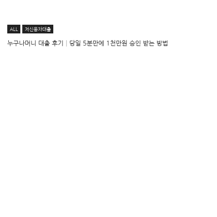
ALL
저신용자대출
누구나머니 대출 후기│당일 5분만에 1천만원 승인 받는 방법