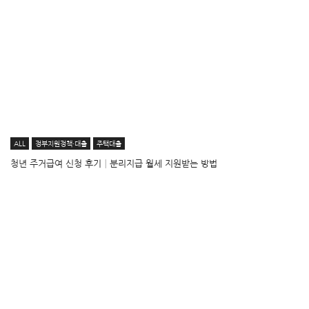
ALL
정부지원정책·대출
주택대출
청년 주거급여 신청 후기│분리지급 월세 지원받는 방법