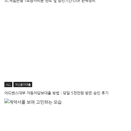
SC제일은행 T보금자리론 한도 및 승인기간·DSR 완벽정리
ALL
저신용자대출
어드벤스대부 자동차담보대출 방법│당일 5천만원 받은 승인 후기