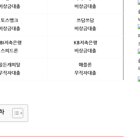
비상금대출
비상금대출
토스뱅크
쓰담쓰담
비상금대출
비상금대출
SBI저축은행
KB저축은행
스피드론
비상금대출
골든캐피탈
애플론
무직자대출
무직자대출
차