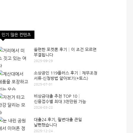
인기 많은 컨텐츠
쏠편한 포켓론 후기│이 조건 모르면
부결됩니다
2025-09-29
소상공인 119플러스 후기│채무조정
서류·신청방법 알아보기(+토스)
2025-07-31
비상금대출 추천 TOP 10│
신용점수별 최대 3천만원 가능
2026-03-28
대출24 후기, 월변대출 큰일
날뻔했습니다
2025-12-24