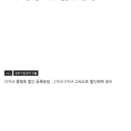
ALL
정부지원정책·대출
다자녀 통행료 할인 등록방법│2자녀·3자녀 고속도로 할인혜택 정리