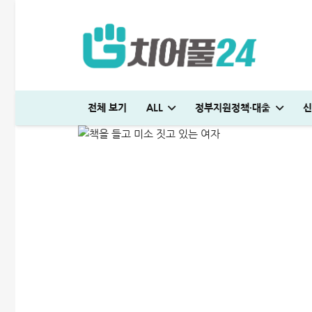
리드코프 무직자대출 후기,
전체 보기
ALL
정부지원정책·대출
신
ALL
저신용자대출
2025-08-20
저스트론 대부 심사 및 신청방법│3천만원 승인 후기
다자녀 통행료 할인 등록방법│2자녀·3자녀 고속도로 할인혜택 정리
신용대출 막혔을때 해결방법 7가지│거절 없는 대안 완벽정리
저스트론 대부 심사 및 신청방법│3천만원 승인 후기
SC제일은행 T보금자리론 한도 및 승인기간·DSR 완벽정리
일용직 대출 잘나오는 곳 BEST 7│대출 조건·방법 완벽정리
신용대출 막혔을때 해결방법 7가지│거절 없는 대
미소금융 청년대출 서류 및 신청방법│무직자 50
하나은행 새희망홀씨2 신청방법│은행원이 
머니톡대부 괜찮을까? 대출 부결없이 50
청년 주거급여 신청 후기│분리지급 월세 지원
생활비 절약 꿀팁│지금보다 50% 아끼는