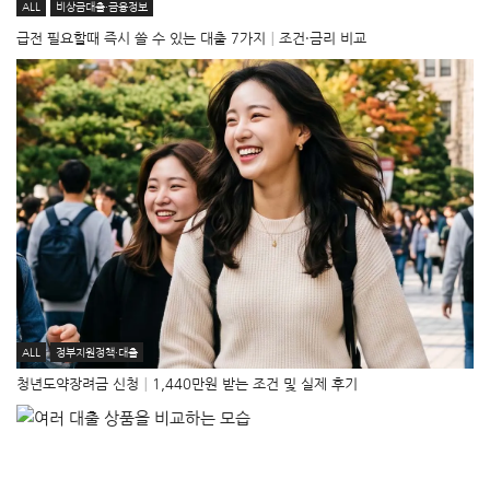
ALL
비상금대출·금융정보
급전 필요할때 즉시 쓸 수 있는 대출 7가지│조건·금리 비교
ALL
정부지원정책·대출
청년도약장려금 신청│1,440만원 받는 조건 및 실제 후기