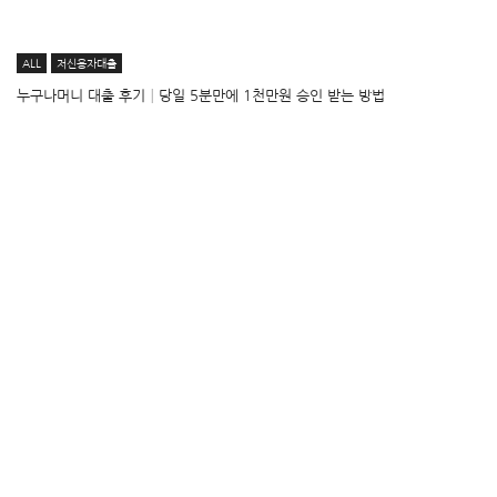
ALL
저신용자대출
누구나머니 대출 후기│당일 5분만에 1천만원 승인 받는 방법