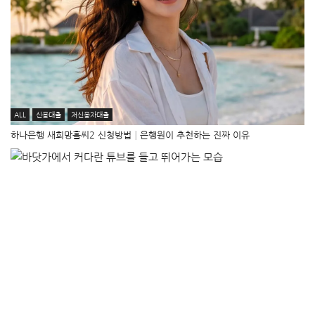
ALL
신용대출
저신용자대출
하나은행 새희망홀씨2 신청방법│은행원이 추천하는 진짜 이유