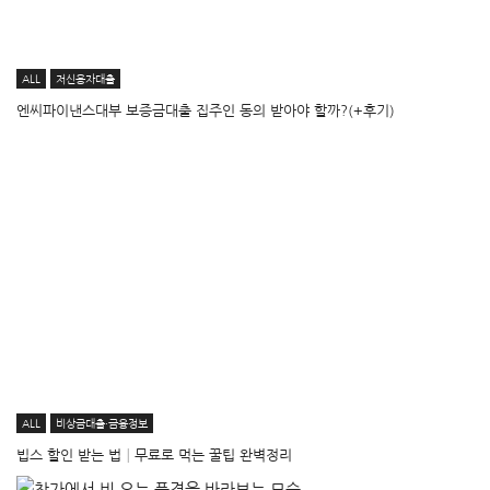
ALL
저신용자대출
엔씨파이낸스대부 보증금대출 집주인 동의 받아야 할까?(+후기)
ALL
비상금대출·금융정보
빕스 할인 받는 법│무료로 먹는 꿀팁 완벽정리