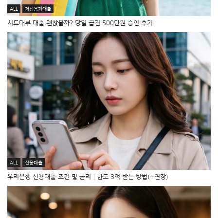
ALL
저신용자대출
시드대부 대출 괜찮을까? 당일 급전 500만원 승인 후기
ALL
신용대출
우리은행 신용대출 조건 및 금리│한도 3억 받는 방법(+연장)