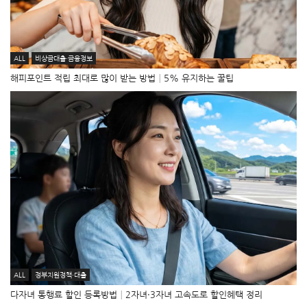
ALL
비상금대출·금융정보
해피포인트 적립 최대로 많이 받는 방법│5% 유지하는 꿀팁
ALL
정부지원정책·대출
다자녀 통행료 할인 등록방법│2자녀·3자녀 고속도로 할인혜택 정리