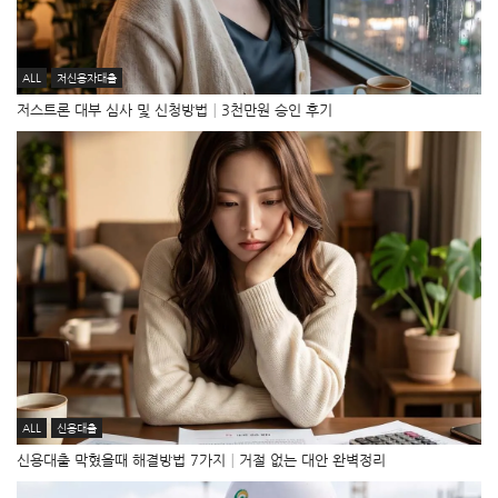
ALL
저신용자대출
저스트론 대부 심사 및 신청방법│3천만원 승인 후기
ALL
신용대출
신용대출 막혔을때 해결방법 7가지│거절 없는 대안 완벽정리