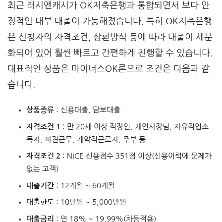
최근 러시앤캐시가 OK저축은행과 통합되면서 보다 안
정적인 대부 대출이 가능해졌습니다. 특히 OK저축은행
은 신청자의 자격조건, 상환방식 등에 따라 대출이 세분
화되어 있어 훨씬 빠르고 간편하게 진행할 수 있습니다.
대표적인 상품은 마이너스OK론으로 조건은 다음과 같
습니다.
상품종류
: 신용대출, 담보대출
자격조건 1
: 만 20세 이상 직장인, 개인사장님, 자유직업소
득자, 파견근무, 계약직근로자, 주부 등
자격조건 2
: NICE 신용점수 351점 이상(신용이력에 문제가
없는 고객)
대출기간
: 12개월 ~ 60개월
대출한도
: 10만원 ~ 5,000만원
대출금리
: 연 18% ~ 19.99%(차등적용)