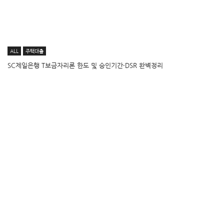
ALL
주택대출
SC제일은행 T보금자리론 한도 및 승인기간·DSR 완벽정리