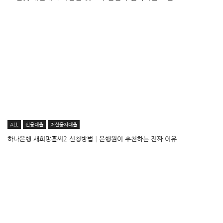
ALL
신용대출
저신용자대출
하나은행 새희망홀씨2 신청방법│은행원이 추천하는 진짜 이유