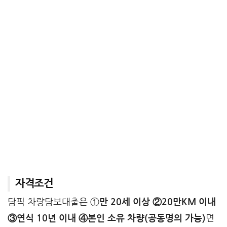
자격조건
담픽 차량담보대출은 ①
만 20세 이상 ②20만KM 이내
③연식 10년 이내 ④본인 소유 차량(공동명의 가능)
면