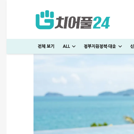
전체 보기
ALL
정부지원정책·대출
신
국민은행 비상금대출 방법│연장·해지 및 한도 늘리기 완벽정리
다자녀 통행료 할인 등록방법│2자녀·3자녀 고속도로 할인혜택 정리
하나은행 새희망홀씨2 신청방법│은행원이 추천하는 진짜 이유
대출나라 월변 안전하게 받는 방법│당일 500만원 승인 후기
SC제일은행 T보금자리론 한도 및 승인기간·DSR 완벽정리
국민은행 비상금대출 방법│연장·해지 및 한도 늘리기 완벽정리
해피포인트 적립 최대로 많이 받는 방법│5% 유지하는 
미소금융 청년대출 서류 및 신청방법│무직자 50
현역군인 햇살론 신청, 군 복무 중 2천만원 
빌리다대부중개 후기│당일 무직자 500만
청년 주거급여 신청 후기│분리지급 월세 지원
해피포인트 적립 최대로 많이 받는 방