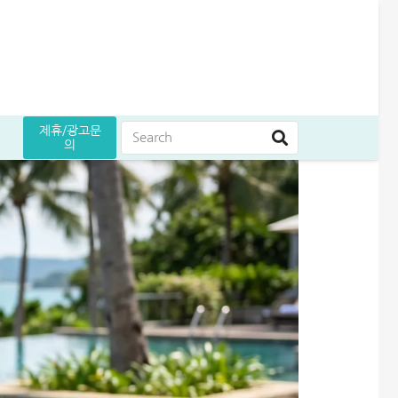
제휴/광고문
의
는 방법
원 승인 후기
5만원 받으세요
곳 조건 비교 정리
어드벤스대부 자동차담보대출 방법│당일 5천만원 받은 승인 후기
무설정아파트론 후기, 담보 설정 없이 6,500만원 받았습니다
급전 필요할때 즉시 쓸 수 있는 대출 7가지│조건·금리 비교
여름휴가 대출 비교│당장 급전으로 쓸 수 있는 상품 7가지
엄마 운동 지원금 신청│걷기만 해도 월 10만원 받는 방법
케이뱅크 사장님 보증서대출 보증료 및 승인 기간│최대 3억 신청방법