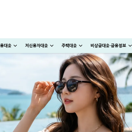
용대출
저신용자대출
주택대출
비상금대출·금융정보
꿀팁
0만원 승인 후기
승인 노하우(+후기)
원 승인 경험담
받는 방법
법│5% 유지하는 꿀팁
다자녀 통행료 할인 등록방법│2자녀·3자녀 고속도로 할인혜택 정리
청년도약장려금 신청│1,440만원 받는 조건 및 실제 후기
KB국민 이지신용대출 무직 신청방법│1천만원 승인 후기
대부대출 통합 방법, 이것만 알면 월 이자 50% 줄어듭니다
부산 머물자리론 후기│연 1% 전세대출 받는 방법
여름휴가 대출 비교│당장 급전으로 쓸 수 있는 상품 7가지
누구나머니 대출 후기│당일 5분만에 1천만원 승인 받
보금자리론 소득 기준, 초과시 이렇게 하면 됩니다
뱅크샐러드 대출이자지원 신청│최대 556만원 절약 방법
대출나라 월변 안전하게 받는 방법│당일 500만
튼튼머니 사용처 및 적립방법│30분 운동하고 
프리랜서 대환대출 BEST 7│승인 잘나오는 