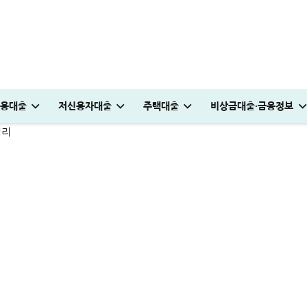
 좋을까? 금리 한도 완벽정리
용대출
저신용자대출
주택대출
비상금대출·금융정보