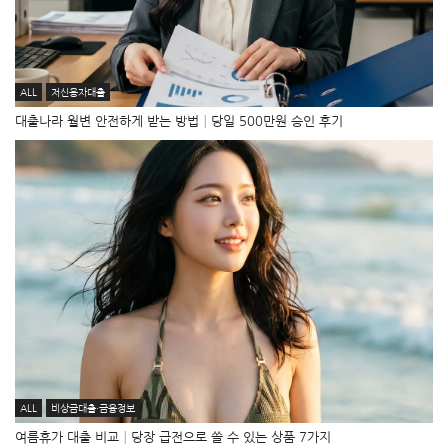
ALL
저신용자대출
대출나라 월변 안전하게 받는 방법│당일 500만원 승인 후기
ALL
비상금대출·금융정보
여름휴가 대출 비교│당장 급전으로 쓸 수 있는 상품 7가지