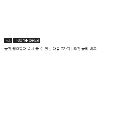
ALL
비상금대출·금융정보
급전 필요할때 즉시 쓸 수 있는 대출 7가지│조건·금리 비교