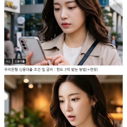
ALL
신용대출
우리은행 신용대출 조건 및 금리│한도 3억 받는 방법(+연장)