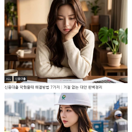
ALL
신용대출
신용대출 막혔을때 해결방법 7가지│거절 없는 대안 완벽정리