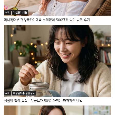
ALL
저신용자대출
머니톡대부 괜찮을까? 대출 부결없이 500만원 승인 받은 후기
ALL
비상금대출·금융정보
생활비 절약 꿀팁│지금보다 50% 아끼는 파격적인 방법