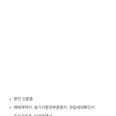
본인 신분증
매매계약서, 등기사항전부증명서, 전입세대확인서