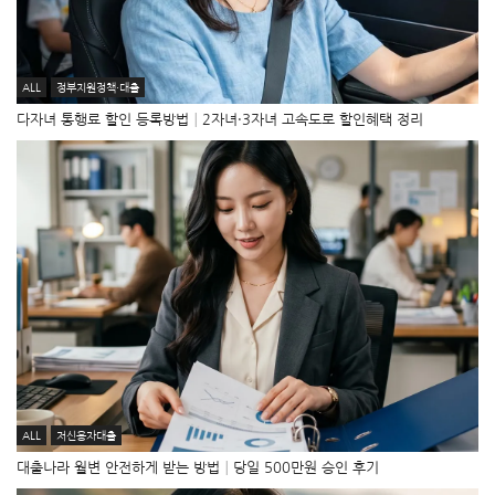
ALL
정부지원정책·대출
다자녀 통행료 할인 등록방법│2자녀·3자녀 고속도로 할인혜택 정리
ALL
저신용자대출
대출나라 월변 안전하게 받는 방법│당일 500만원 승인 후기