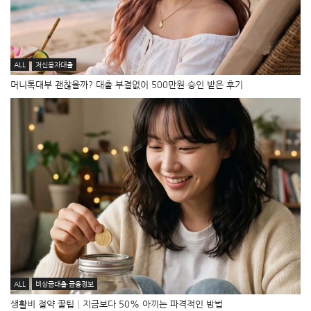
ALL
저신용자대출
머니톡대부 괜찮을까? 대출 부결없이 500만원 승인 받은 후기
ALL
비상금대출·금융정보
생활비 절약 꿀팁│지금보다 50% 아끼는 파격적인 방법