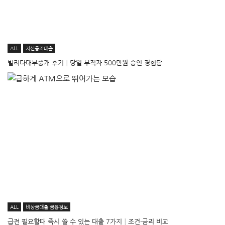
ALL
저신용자대출
빌리다대부중개 후기│당일 무직자 500만원 승인 경험담
ALL
비상금대출·금융정보
급전 필요할때 즉시 쓸 수 있는 대출 7가지│조건·금리 비교