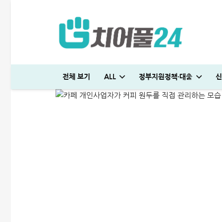
개인사업자 대출하면 DSR
전체 보기
ALL
정부지원정책·대출
신
ALL
비상금대출·금융정보
2026-05-20
국민은행 비상금대출 방법│연장·해지 및 한도 늘리기 완벽정리
다자녀 통행료 할인 등록방법│2자녀·3자녀 고속도로 할인혜택 정리
하나은행 새희망홀씨2 신청방법│은행원이 추천하는 진짜 이유
대출나라 월변 안전하게 받는 방법│당일 500만원 승인 후기
SC제일은행 T보금자리론 한도 및 승인기간·DSR 완벽정리
국민은행 비상금대출 방법│연장·해지 및 한도 늘리기 완벽정리
해피포인트 적립 최대로 많이 받는 방법│5% 유지하는 
미소금융 청년대출 서류 및 신청방법│무직자 50
현역군인 햇살론 신청, 군 복무 중 2천만원 
빌리다대부중개 후기│당일 무직자 500만
청년 주거급여 신청 후기│분리지급 월세 지원
해피포인트 적립 최대로 많이 받는 방