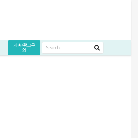
제휴/광고문
의
는 방법
원 승인 후기
5만원 받으세요
곳 조건 비교 정리
어드벤스대부 자동차담보대출 방법│당일 5천만원 받은 승인 후기
무설정아파트론 후기, 담보 설정 없이 6,500만원 받았습니다
급전 필요할때 즉시 쓸 수 있는 대출 7가지│조건·금리 비교
여름휴가 대출 비교│당장 급전으로 쓸 수 있는 상품 7가지
엄마 운동 지원금 신청│걷기만 해도 월 10만원 받는 방법
케이뱅크 사장님 보증서대출 보증료 및 승인 기간│최대 3억 신청방법